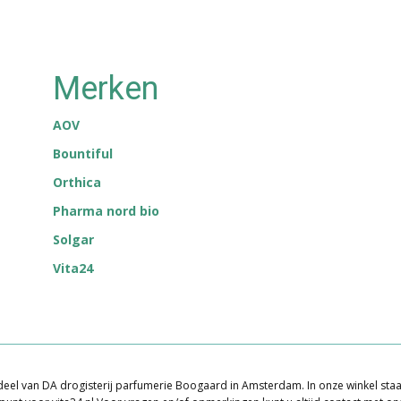
Merken
AOV
Bountiful
Orthica
Pharma nord bio
Solgar
Vita24
eel van DA drogisterij parfumerie Boogaard in Amsterdam. In o​nze winkel staan s