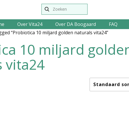
me
Over Vita24
Over DA Boogaard
FAQ
ged “Probiotica 10 miljard golden naturals vita24”
ica 10 miljard golde
s vita24