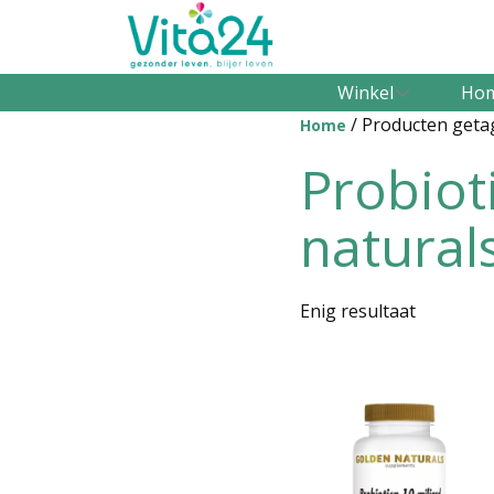
Winkel
Ho
/ Producten getag
Home
Probiot
natural
Enig resultaat