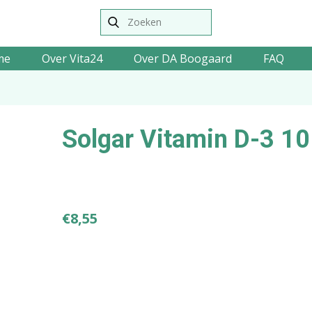
me
Over Vita24
Over DA Boogaard
FAQ
Solgar Vitamin D-3 10
€
8,55