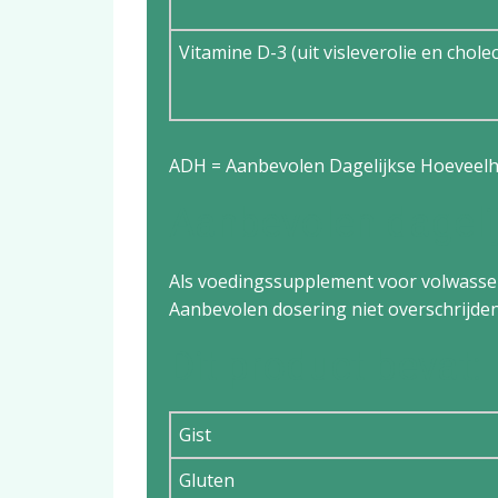
Vitamine D-3 (uit visleverolie en cholec
ADH = Aanbevolen Dagelijkse Hoeveelh
Aanbevolen dageli
Als voedingssupplement voor volwassene
Aanbevolen dosering niet overschrijden
Dit product bevat:
Gist
Gluten