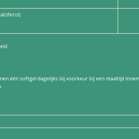
alciferol)
eid
jkse dosering
n één softgel dagelijks bij voorkeur bij een maaltijd innem
.