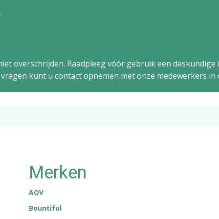
.
iet overschrijden. Raadpleeg vóór gebruik een deskundige i
ge vragen kunt u contact opnemen met onze medewerkers in 
Merken
AOV
Bountiful