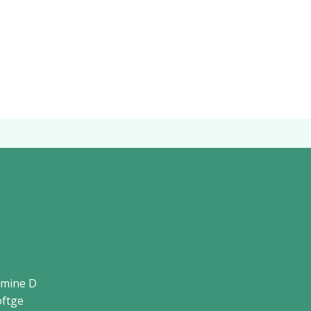
amine D
oftge