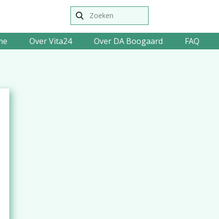
me
Over Vita24
Over DA Boogaard
FAQ