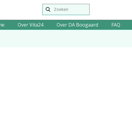
me
Over Vita24
Over DA Boogaard
FAQ