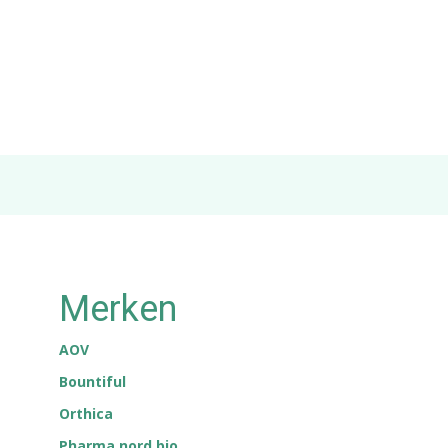
Merken
AOV
Bountiful
Orthica
Pharma nord bio