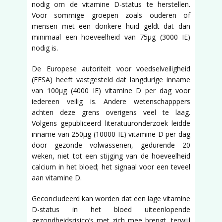
nodig om de vitamine D-status te herstellen.
Voor sommige groepen zoals ouderen of
mensen met een donkere huid geldt dat dan
minimaal een hoeveelheid van 75µg (3000 IE)
nodig is.
De Europese autoriteit voor voedselveiligheid
(EFSA) heeft vastgesteld dat langdurige inname
van 100µg (4000 IE) vitamine D per dag voor
iedereen veilig is. Andere wetenschapppers
achten deze grens overigens veel te laag.
Volgens gepubliceerd literatuuronderzoek leidde
inname van 250µg (10000 IE) vitamine D per dag
door gezonde volwassenen, gedurende 20
weken, niet tot een stijging van de hoeveelheid
calcium in het bloed; het signaal voor een teveel
aan vitamine D.
Geconcludeerd kan worden dat een lage vitamine
D-status in het bloed uiteenlopende
gezondheidsrisico’s met zich mee brengt, terwijl