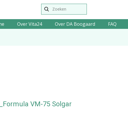
me
Over Vita24
Over DA Boogaard
FAQ
_Formula VM-75 Solgar