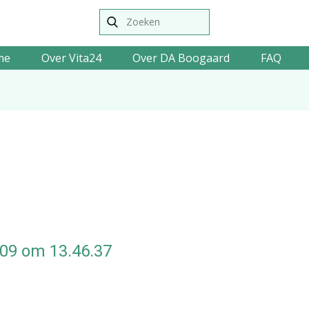
me
Over Vita24
Over DA Boogaard
FAQ
09 om 13.46.37