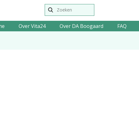
me
Over Vita24
Over DA Boogaard
FAQ
r