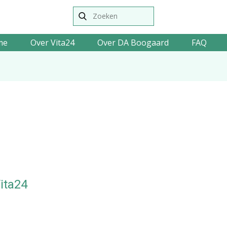
me
Over Vita24
Over DA Boogaard
FAQ
ita24