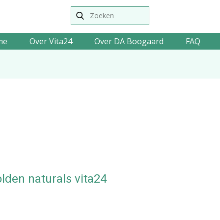
me
Over Vita24
Over DA Boogaard
FAQ
lden naturals vita24