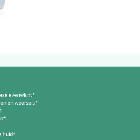
ase evenwicht*
len en weefsels*
*
en*
e huid*