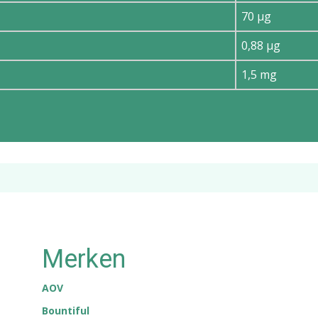
70 μg
0,88 μg
1,5 mg
Merken
AOV
Bountiful