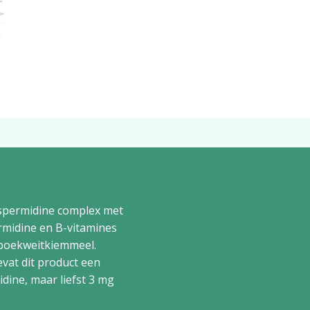
 spermidine complex met
ermidine en B-vitamines
 boekweitkiemmeel.
vat dit product een
dine, maar liefst 3 mg