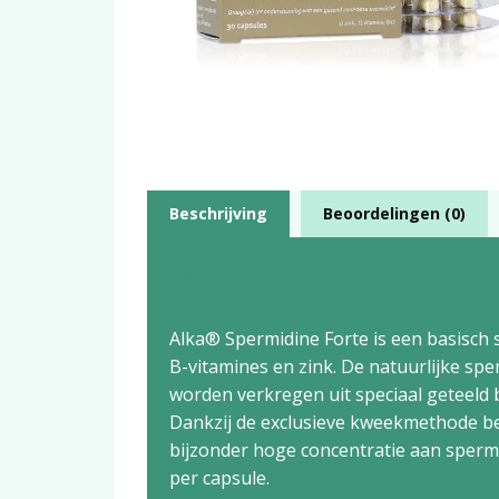
Beschrijving
Beoordelingen (0)
Beschrijving
Alka® Spermidine Forte is een basisch
B-vitamines en zink. De natuurlijke sp
worden verkregen uit speciaal geteeld
Dankzij de exclusieve kweekmethode be
bijzonder hoge concentratie aan spermi
per capsule.