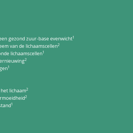
rmidine Forte?
1
 een gezond zuur-base evenwicht
2
teem van de lichaamscellen
1
onde lichaamscellen
2
vernieuwing
1
ogen
2
n het lichaam
2
vermoeidheid
1
stand