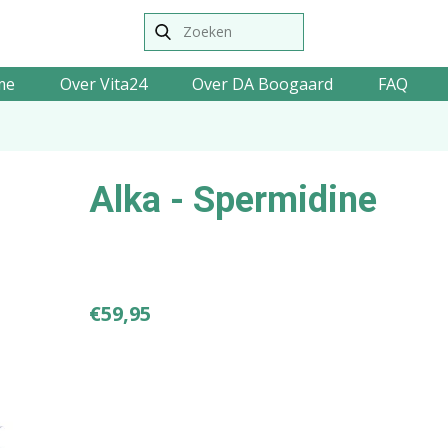
me
Over Vita24
Over DA Boogaard
FAQ
Alka - Spermidine
€
59,95