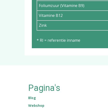
Foliumzuur (Vitamine B9)
Vitamine B12
Zink
* RI = referentie inname
Pagina's
Blog
Webshop