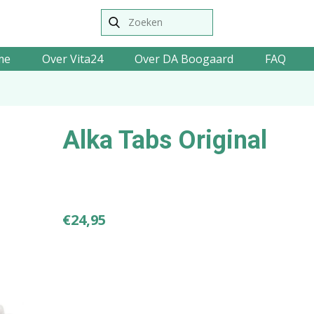
me
Over Vita24
Over DA Boogaard
FAQ
Alka Tabs Original
€
24,95