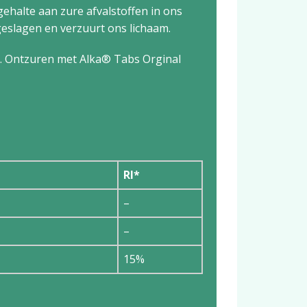
ehalte aan zure afvalstoffen in ons
slagen en ver­zuurt ons lichaam.
ft. Ontzuren met Alka® Tabs Orginal
RI*
–
–
15%