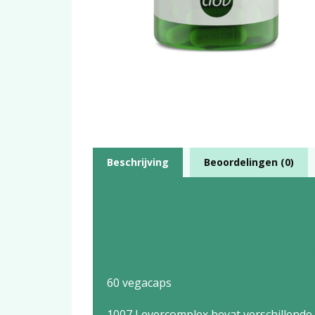
Beschrijving
Beoordelingen (0)
Beschrijving
1007 – Levercomp
60 vegacaps
1007 Levercomplex bevat verschillende i