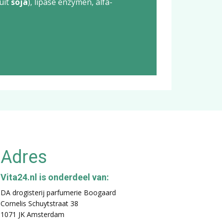
(uit
soja
), lipase enzymen, alfa-
Adres
Vita24.nl is onderdeel van:
DA drogisterij parfumerie Boogaard
Cornelis Schuytstraat 38
1071 JK Amsterdam