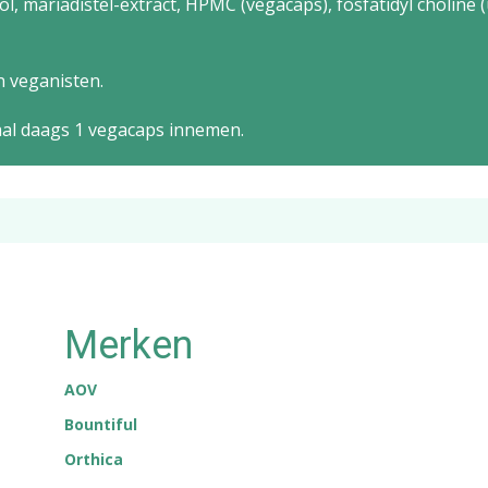
tol, mariadistel-extract, HPMC (vegacaps), fosfatidyl choline 
n veganisten.
aal daags 1 vegacaps innemen.
Merken
AOV
Bountiful
Orthica