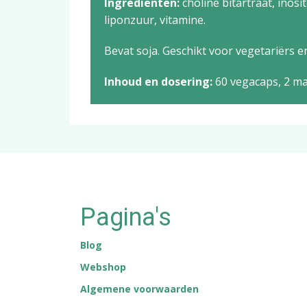
Ingrediënten:
choline bitartraat, inosi
liponzuur, vitamine.
Bevat soja. Geschikt voor vegetariërs e
Inhoud en dosering:
60 vegacaps, 2 m
Pagina's
Blog
Webshop
Algemene voorwaarden