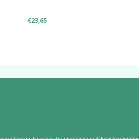
€
23,65
lex
ngrediënten die ondersteuning bieden bij de leverreiniging,