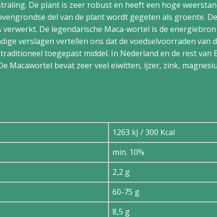
raling. De plant is zeer robust en heeft een hoge weerstan
ovengrondse del van de plant wordt gegeten als groente. D
 verwerkt. De legendarische Maca-wortel is de energiebron 
ndige verslagen vertellen ons dat de voedselvoorraden van d
, traditioneel toegepast middel. In Nederland en de rest van
De Macawortel bevat zeer veel eiwitten, ijzer, zink, magnesi
er 100 gram
1263 kJ / 300 Kcal
min. 10%
2,2 g
60-75 g
8,5 g