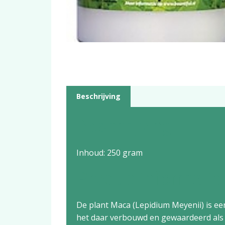
Beschrijving
Beschrijving
Inhoud: 250 gram
Productinformatie
De plant Maca (Lepidium Meyenii) is e
het daar verbouwd en gewaardeerd als