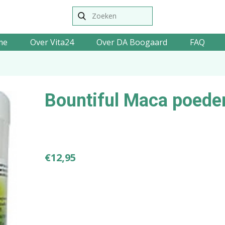
me
Over Vita24
Over DA Boogaard
FAQ
Bountiful Maca poede
€
12,95