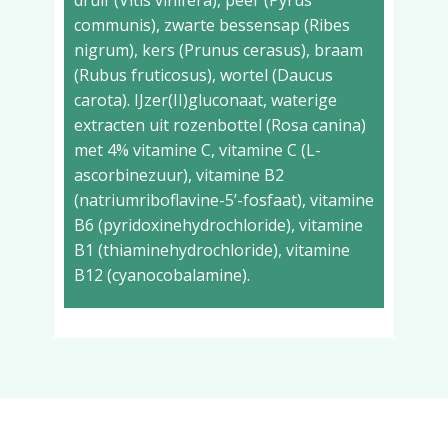
druif (Vitis vinifera), peer (Pyrus
communis), zwarte bessensap (Ribes
nigrum), kers (Prunus cerasus), braam
(Rubus fruticosus), wortel (Daucus
carota). IJzer(II)gluconaat, waterige
extracten uit rozenbottel (Rosa canina)
met 4% vitamine C, vitamine C (L-
ascorbinezuur), vitamine B2
(natriumriboflavine-5’-fosfaat), vitamine
B6 (pyridoxinehydrochloride), vitamine
B1 (thiaminehydrochloride), vitamine
B12 (cyanocobalamine).