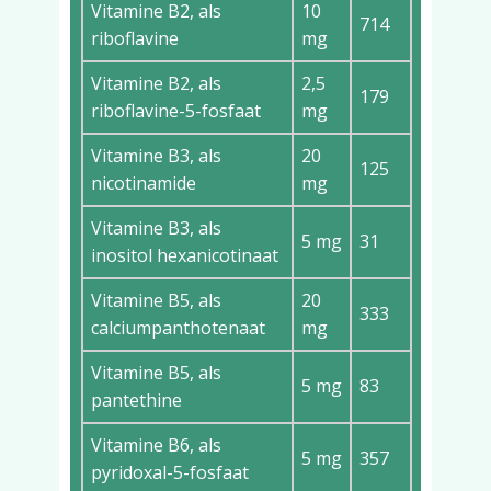
Vitamine B2, als
10
714
riboflavine
mg
Vitamine B2, als
2,5
179
riboflavine-5-fosfaat
mg
Vitamine B3, als
20
125
nicotinamide
mg
Vitamine B3, als
5 mg
31
inositol hexanicotinaat
Vitamine B5, als
20
333
calciumpanthotenaat
mg
Vitamine B5, als
5 mg
83
pantethine
Vitamine B6, als
5 mg
357
pyridoxal-5-fosfaat