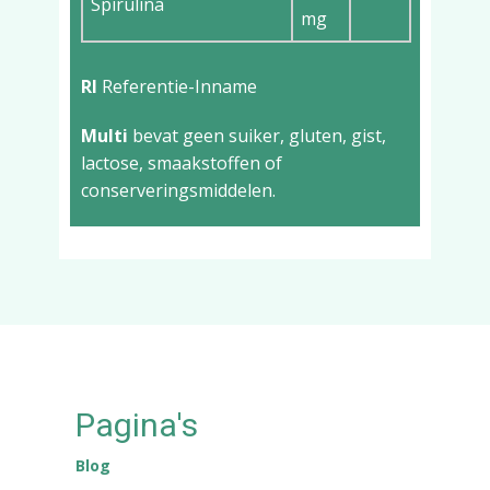
Spirulina
mg
RI
Referentie-Inname
Multi
bevat geen suiker, gluten, gist,
lactose, smaakstoffen of
conserveringsmiddelen.
Pagina's
Blog