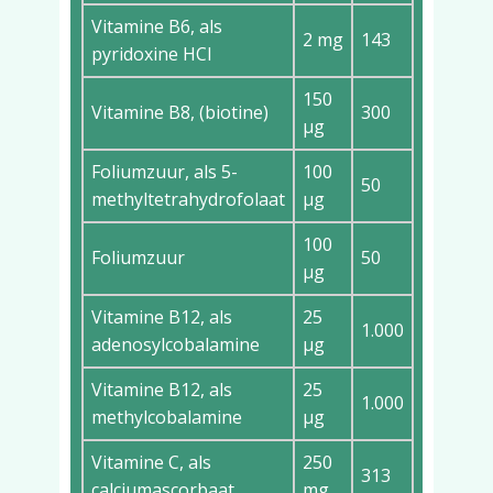
Vitamine B6, als
2 mg
143
pyridoxine HCl
150
Vitamine B8, (biotine)
300
µg
Foliumzuur, als 5-
100
50
methyltetrahydrofolaat
µg
100
Foliumzuur
50
µg
Vitamine B12, als
25
1.000
adenosylcobalamine
µg
Vitamine B12, als
25
1.000
methylcobalamine
µg
Vitamine C, als
250
313
calciumascorbaat
mg