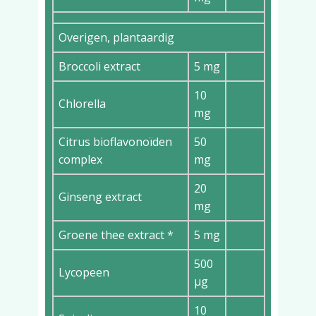
Overigen, plantaardig
Broccoli extract
5 mg
10
Chlorella
mg
Citrus bioflavonoïden
50
complex
mg
20
Ginseng extract
mg
Groene thee extract *
5 mg
500
Lycopeen
µg
10