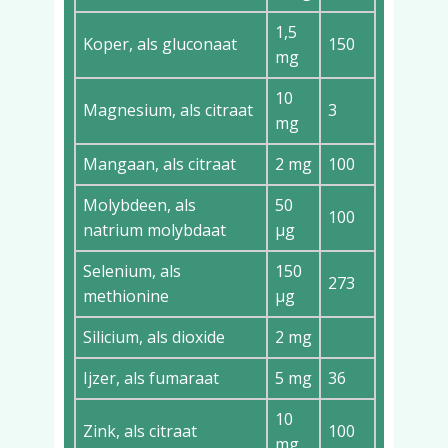
1,5
Koper, als gluconaat
150
mg
10
Magnesium, als citraat
3
mg
Mangaan, als citraat
2 mg
100
Molybdeen, als
50
100
natrium molybdaat
µg
Selenium, als
150
273
methionine
µg
Silicium, als dioxide
2 mg
Ijzer, als fumaraat
5 mg
36
10
Zink, als citraat
100
mg