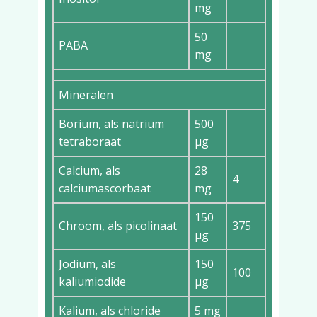
mg
50
PABA
mg
Mineralen
Borium, als natrium
500
tetraboraat
µg
Calcium, als
28
4
calciumascorbaat
mg
150
Chroom, als picolinaat
375
µg
Jodium, als
150
100
kaliumiodide
µg
Kalium, als chloride
5 mg