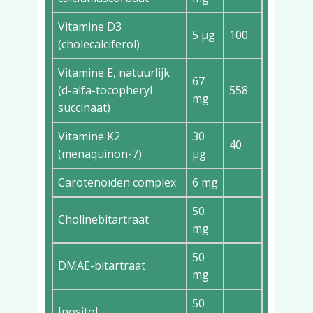
Vitamine D3
5 µg
100
(cholecalciferol)
Vitamine E, natuurlijk
67
(d-alfa-tocopheryl
558
mg
succinaat)
Vitamine K2
30
40
(menaquinon-7)
µg
Carotenoïden complex
6 mg
50
Cholinebitartraat
mg
50
DMAE-bitartraat
mg
50
Inositol