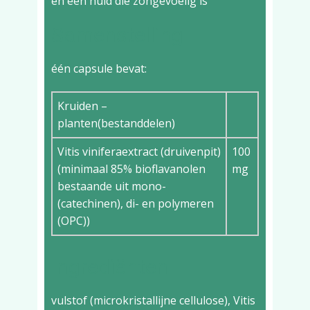
en een huid die zongevoelig is
Samenstelling
één capsule bevat:
Kruiden –
planten(bestanddelen)
Vitis viniferaextract (druivenpit)
100
(minimaal 85% bioflavanolen
mg
bestaande uit mono-
(catechinen), di- en polymeren
(OPC))
Ingrediënten
vulstof (microkristallijne cellulose), Vitis