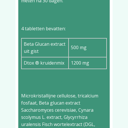
meten na 30 dagen.
Samenstelling
4 tabletten bevatten:
Beta Glucan extract
500 mg
uit gist
Dtox ® kruidenmix
1200 mg
Ingrediënten
Microkristallijne cellulose, tricalcium
fosfaat, Beta glucan extract
Saccharomyces cerevisiae, Cynara
scolymus L. extract, Glycyrrhiza
uralensis Fisch wortelextract (DGL,