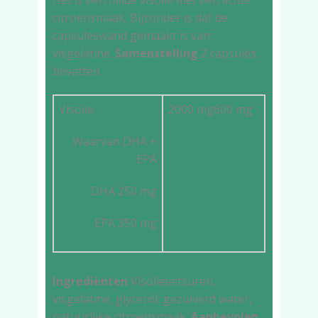
Het is een milde visolie met een lichte
citroensmaak. Bijzonder is dat de
capsuleswand gemaakt is van
visgelatine.
Samenstelling
2 capsules
bevatten
Visolie
2000 mg
600 mg
Waarvan DHA +
EPA
DHA 250 mg
EPA 350 mg
Ingrediënten
Visolievetzuren,
visgelatine, glycerol, gezuiverd water,
natuurlijke citroensmaak.
Aanbevolen