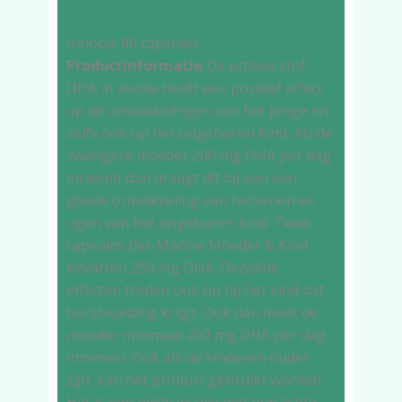
Inhoud: 80 capsules
Productinformatie
De actieve stof
DHA in visolie heeft een positief effect
op de ontwikkelingen van het jonge en
zelfs ook op het ongeboren kind. Als de
zwangere moeder 200 mg DHA per dag
inneemt dan draagt dit bij aan een
goede ontwikkeling van hersenen en
ogen van het ongeboren kind. Twee
capsules Bio-Marine Moeder & Kind
bevatten 250 mg DHA. Dezelfde
effecten treden ook op bij het kind dat
borstvoeding krijgt. Ook dan moet de
moeder minimaal 200 mg DHA per dag
innemen.
Ook als de kinderen ouder
zijn, kan het product gebruikt worden.