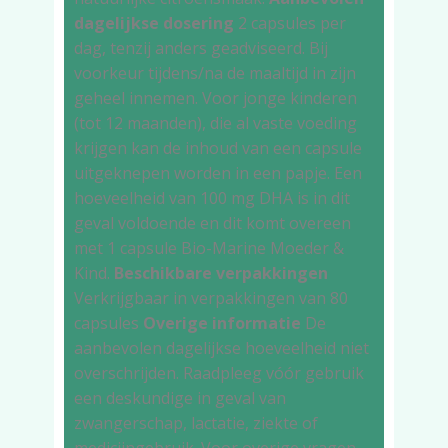
dagelijkse dosering
2 capsules per
dag, tenzij anders geadviseerd. Bij
voorkeur tijdens/na de maaltijd in zijn
geheel innemen.
Voor jonge kinderen
(tot 12 maanden), die al vaste voeding
krijgen kan de inhoud van een capsule
uitgeknepen worden in een papje. Een
hoeveelheid van 100 mg DHA is in dit
geval voldoende en dit komt overeen
met 1 capsule Bio-Marine Moeder &
Kind.
Beschikbare verpakkingen
Verkrijgbaar in verpakkingen van 80
capsules
Overige informatie
De
aanbevolen dagelijkse hoeveelheid niet
overschrijden. Raadpleeg vóór gebruik
een deskundige in geval van
zwangerschap, lactatie, ziekte of