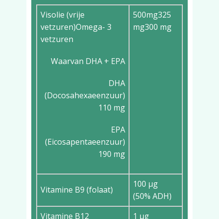
Visolie (vrije
500mg325
vetzuren)Omega- 3
mg300 mg
vetzuren
Waarvan DHA + EPA
DHA
(Docosahexaeenzuur)
110 mg
EPA
(Eicosapentaeenzuur)
190 mg
100 µg
Vitamine B9 (folaat)
(50% ADH)
Vitamine B12
1 µg