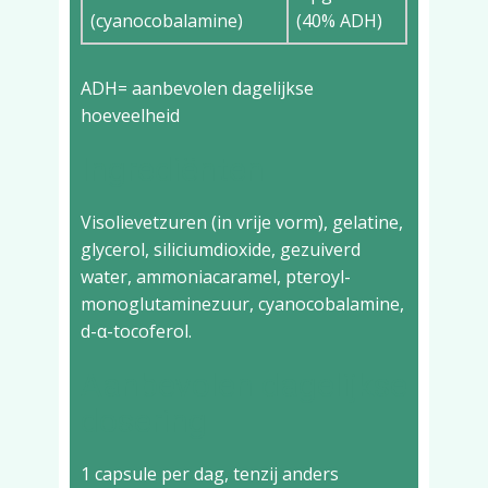
(cyanocobalamine)
(40% ADH)
ADH= aanbevolen dagelijkse
hoeveelheid
Ingrediënten
Visolievetzuren (in vrije vorm), gelatine,
glycerol, siliciumdioxide, gezuiverd
water, ammoniacaramel, pteroyl-
monoglutaminezuur, cyanocobalamine,
d-α-tocoferol.
Aanbevolen dagelijkse
dosering
1 capsule per dag, tenzij anders