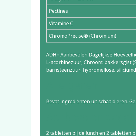
Pectines
Vitamine C
ChromoPrecise® (Chromium)
ADH= Aanbevolen Dagelijkse Hoeveelheid 
L-acorbinezuur, Chroom: bakkersgist (Sa
barnsteenzuur, hypromellose, siliciumdi
Allergenen
Bevat ingrediënten uit schaaldieren. Ge
Aanbevolen dageli
2 tabletten bij de lunch en 2 tabletten