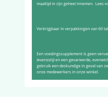
maaltijd in zijn geheel innemen. Lees vo
Beschikbare verpa
Verkrijgbaar in verpakkingen van 60 ta
Overige informatie
Een voedingssupplement is geen verva
levensstijl en een gevarieerde, evenwi
gebruik een deskundige in geval van zw
onze medewerkers in onze winkel.