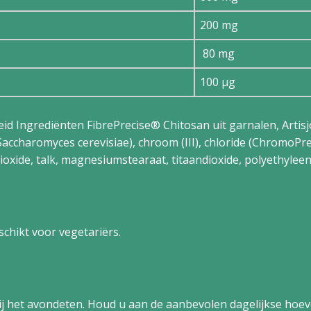
200 mg
80 mg
100 µg
Ingrediënten FibrePrecise® Chitosan uit garnalen, Artisjok 
ccharomyces cerevisiae), chroom (III), chloride (ChromoPreci
oxide, talk, magnesiumstearaat, titaandioxide, polyethyleeng
schikt voor vegetariërs.
jkse dosering
 bij het avondeten. Houd u aan de aanbevolen dagelijkse hoev