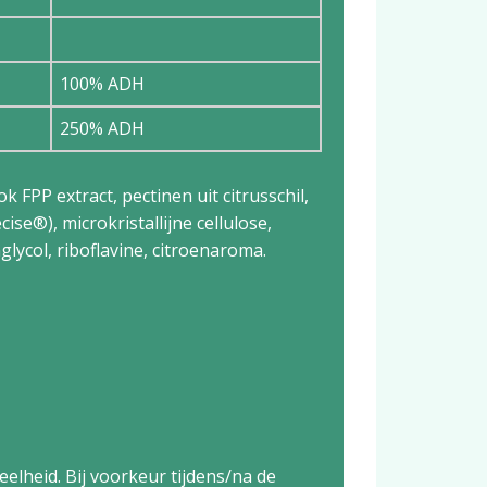
100% ADH
250% ADH
FPP extract, pectinen uit citrusschil,
se®), microkristallijne cellulose,
lycol, riboflavine, citroenaroma.
eelheid. Bij voorkeur tijdens/na de