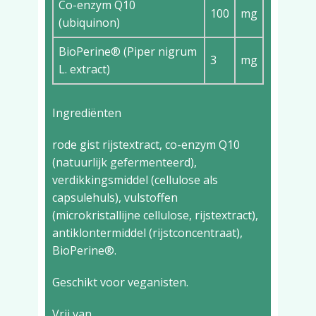
Co-enzym Q10
100
mg
(ubiquinon)
BioPerine® (Piper nigrum
3
mg
L. extract)
Ingrediënten
rode gist rijstextract, co-enzym Q10
(natuurlijk gefermenteerd),
verdikkingsmiddel (cellulose als
capsulehuls), vulstoffen
(microkristallijne cellulose, rijstextract),
antiklontermiddel (rijstconcentraat),
BioPerine®.
Geschikt voor veganisten.
Vrij van