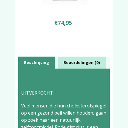
€
74,95
Beschrijving
Beoordelingen (0)
Beschrijving
UITVERKOCHT
Veel mensen die hun cholesterolspiegel
op een gezond peil willen houden, gaan
op zoek naar een natuurlijk
zelfzorgmiddel. Rode gist rijst is een