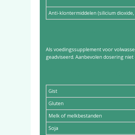
Anti-klontermiddelen (silicium dioxid
Aanbevolen dageli
Als voedingssupplement voor volwassene
geadviseerd. Aanbevolen dosering niet 
Dit product bevat:
Gist
Gluten
Melk of melkbestanden
Soja