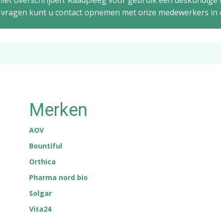
iet overschrijden. Raadpleeg vóór gebruik een deskundige i
ge vragen kunt u contact opnemen met onze medewerkers in 
Merken
AOV
Bountiful
Orthica
Pharma nord bio
Solgar
Vita24