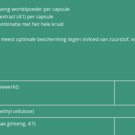
seng wortelpoeder per capsule
tract (4:1) per capsule
ombinatie met het hele kruid
meest optimale bescherming tegen invloed van zuurstof, vo
bewerkt)
thyl cellulose)
ax ginseng, 4:1)