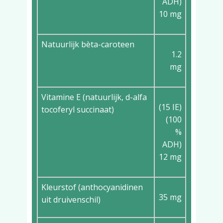
ADH)
10 mg
Natuurlijk bèta-caroteen
1.2
mg
Vitamine E (natuurlijk, d-alfa
(15 IE)
tocoferyl succinaat)
(100
%
ADH)
12 mg
Kleurstof (anthocyanidinen
35 mg
uit druivenschil)