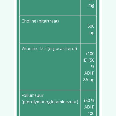
mg
Choline (bitartraat)
500
µg
Vitamine D-2 (ergocalciferol)
(100
IE) (50
%
ADH)
2.5 µg
Foliumzuur
(50 %
(pterolymonoglutaminezuur)
ADH)
100