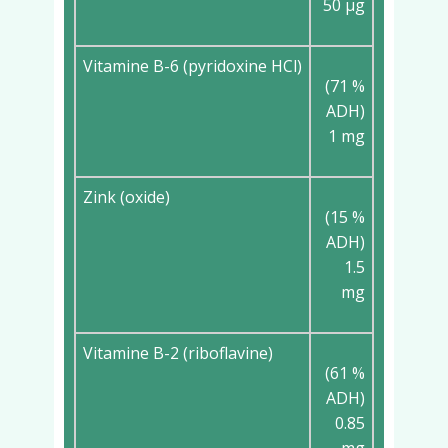
50 µg
Vitamine B-6 (pyridoxine HCl)
(71 %
ADH)
1 mg
Zink (oxide)
(15 %
ADH)
1.5
mg
Vitamine B-2 (riboflavine)
(61 %
ADH)
0.85