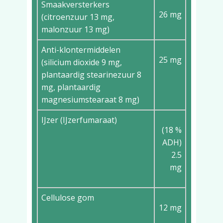
Smaakversterkers
26 mg
(citroenzuur 13 mg,
malonzuur 13 mg)
Anti-klontermiddelen
25 mg
(silicium dioxide 9 mg,
plantaardig stearinezuur 8
mg, plantaardig
magnesiumstearaat 8 mg)
IJzer (IJzerfumaraat)
(18 %
ADH)
2.5
mg
Cellulose gom
12 mg