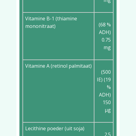
mg
Vitamine B-1 (thiamine
(68 %
mononitraat)
ADH)
0.75
mg
Vitamine A (retinol palmitaat)
(500
IE) (19
%
ADH)
150
µg
Lecithine poeder (uit soja)
2.5