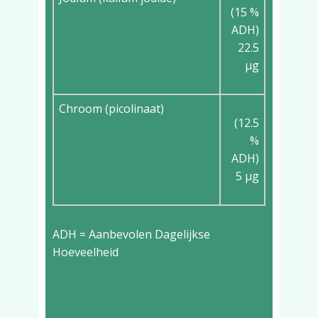
(15 %
ADH)
22.5
µg
Chroom (picolinaat)
(12.5
%
ADH)
5 µg
ADH = Aanbevolen Dagelijkse
Hoeveelheid
Aanbevolen dagelijkse
dosering