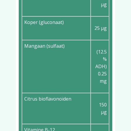
µg
Koper (gluconaat)
25 µg
Mangaan (sulfaat)
(12.5
%
ADH)
0.25
mg
Citrus bioflavonoïden
150
µg
Vitamine B-12