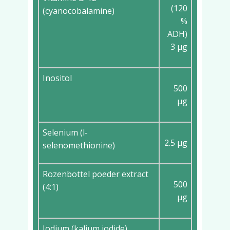
(120
(cyanocobalamine)
%
ADH)
3 µg
Inositol
500
µg
Selenium (l-
2.5 µg
selenomethionine)
Rozenbottel poeder extract
500
(4:1)
µg
Jodium (kalium jodide)