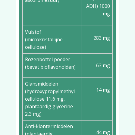
ascorbinezuur)
ADH) 1000
mg
Vulstof
283 mg
(microkristallijne
cellulose)
Rozenbottel poeder
63 mg
(bevat bioflavonoïden)
Glansmiddelen
14 mg
(hydroxypropylmethyl
cellulose 11,6 mg,
plantaardig glycerine
2,3 mg)
Anti-klontermiddelen
44 mg
(plantaardig