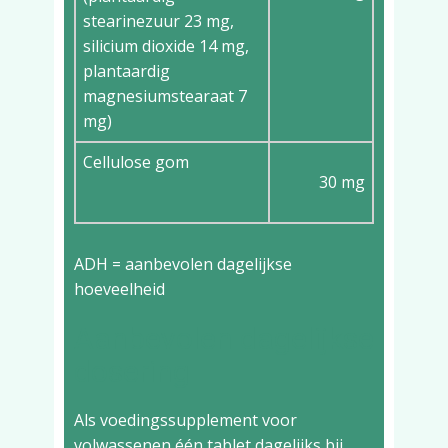
stearinezuur 23 mg,
silicium dioxide 14 mg,
plantaardig
magnesiumstearaat 7
mg)
Cellulose gom
30 mg
ADH = aanbevolen dagelijkse
hoeveelheid
Aanbevolen dagelijkse
dosering
Als voedingssupplement voor
volwassenen één tablet dagelijks bij