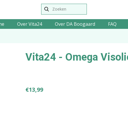
me
Over Vita24
Over DA Boogaard
FAQ
Vita24 - Omega Visol
€
13,99