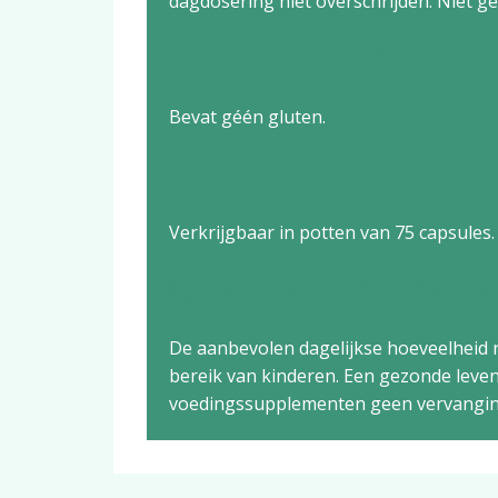
dagdosering niet overschrijden. Niet ge
Allergeneninforma
Bevat géén gluten.
Beschikbare verpa
Verkrijgbaar in potten van 75 capsules.
Overige informatie
De aanbevolen dagelijkse hoeveelheid n
bereik van kinderen. Een gezonde levens
voedingssupplementen geen vervanging