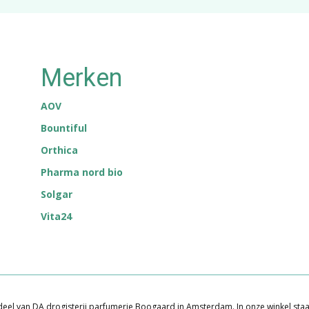
Merken
AOV
Bountiful
Orthica
Pharma nord bio
Solgar
Vita24
eel van DA drogisterij parfumerie Boogaard in Amsterdam. In o​nze winkel staan s