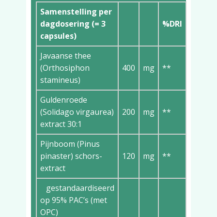
Samenstelling per
dagdosering (= 3
%DRI
capsules)
Javaanse thee
(Orthosiphon
400
mg
**
stamineus)
Guldenroede
(Solidago virgaurea)
200
mg
**
extract 30:1
Pijnboom (Pinus
pinaster) schors-
120
mg
**
extract
gestandaardiseerd
op 95% PAC’s (met
OPC)