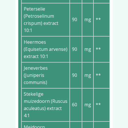
Peterselie
(Petroselinum
90
mg
**
crispum) extract
10:1
Heermoes
(Equisetum arvense)
90
mg
**
extract 10:1
Jeneverbes
(Juniperis
90
mg
**
communis)
Stekelige
muizedoorn (Ruscus
60
mg
**
aculeatus) extract
4:1
Meidoorn