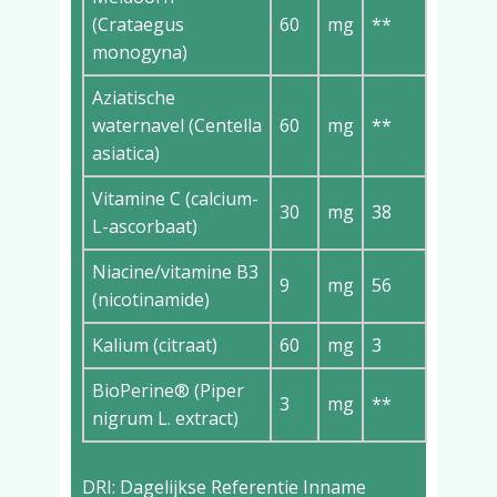
(Crataegus
60
mg
**
monogyna)
Aziatische
waternavel (Centella
60
mg
**
asiatica)
Vitamine C (calcium-
30
mg
38
L-ascorbaat)
Niacine/vitamine B3
9
mg
56
(nicotinamide)
Kalium (citraat)
60
mg
3
BioPerine® (Piper
3
mg
**
nigrum L. extract)
DRI: Dagelijkse Referentie Inname